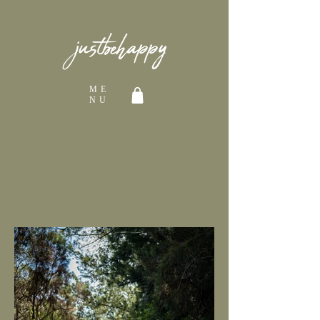
ME
NU
TRASH THE
DRESS -
AlICE &
JérômE