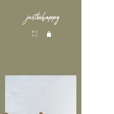
ME
NU
ENGAGEMENT
-
rachel
&
Sébastien