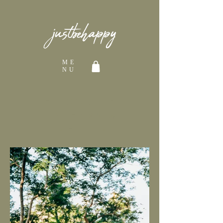
ME
NU
EN couple
-
klensy &
laetitia